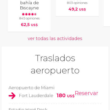
bahía de
803 opiniones
Biscayne
49,2
US$
845 opiniones
62,5
US$
ver todas las actividades
Traslados
aeropuerto
Aeropuerto de Miami
Reservar
180
Fort Lauderdale
US$
Estadio Hard Rock