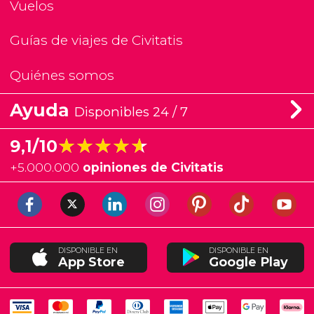
Vuelos
Guías de viajes de Civitatis
Quiénes somos
Ayuda
Disponibles 24 / 7
★★★★★
★★★★★
9,1/10
+
5.000.000
opiniones de Civitatis
DISPONIBLE EN
DISPONIBLE EN
App Store
Google Play