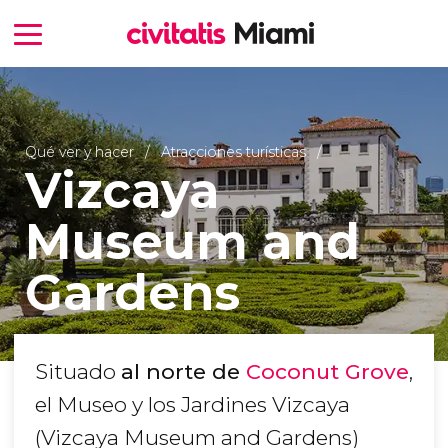
Qué ver y hacer
Atracciones turísticas
Vizcaya
Museum and
Gardens
Situado
al norte de
Coconut Grove
,
el Museo y los Jardines Vizcaya
(Vizcaya Museum and Gardens)