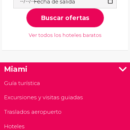
Fecha de salida
Buscar ofertas
Ver todos los hoteles baratos
Miami
Guía turística
Excursiones y visitas guiadas
Traslados aeropuerto
Hoteles