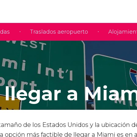
adas
Traslados aeropuerto
Alojamien
llegar a Miam
tamaño de los Estados Unidos y la ubicación 
la opción más factible de llegar a Miami es en a