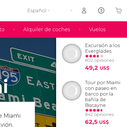
Español
to
Alquiler de coches
Vuelos
Tu carrito está vacío
Excursión a los
Everglades
802 opiniones
49,2
US$
i
Tour por Miami
con paseo en
barco por la
bahía de
Biscayne
842 opiniones
de Miami
62,5
US$
vión.