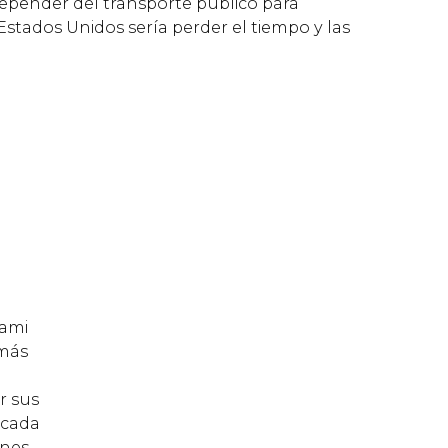
Depender del transporte público para
Estados Unidos sería perder el tiempo y las
iami
 más
r sus
 cada
ones