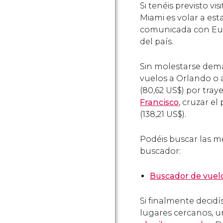
Si tenéis previsto vi
Miami es volar a es
comunicada con Euro
del país.
Sin molestarse dema
vuelos a Orlando o 
(80,62
US$
) por traye
Francisco
, cruzar e
(138,21
US$
).
Podéis buscar las m
buscador:
Buscador de vuelo
Si finalmente decidí
lugares cercanos, un