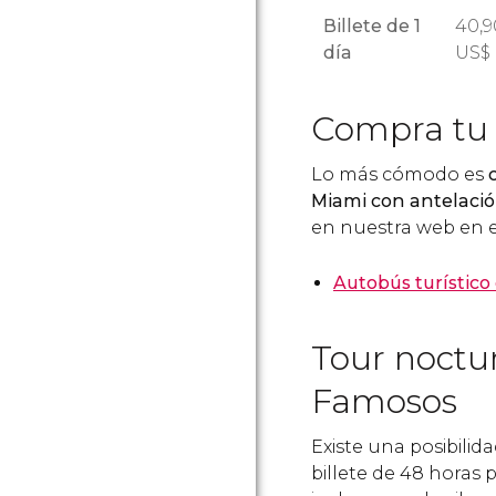
Billete de 1
40,9
día
US$
Compra tu b
Lo más cómodo es
Miami con antelaci
en nuestra web en e
Autobús turístico
Tour noctur
Famosos
Existe una posibilid
billete de 48 horas 