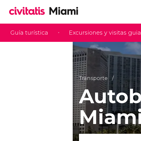
Guía turística
Excursiones y visitas gui
Transporte
Autob
Miam