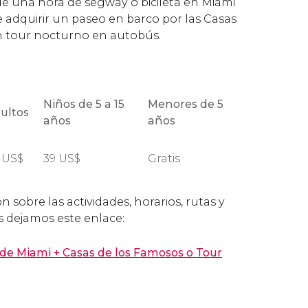
de una hora de segway o bicileta en Miami
e adquirir un paseo en barco por las Casas
n tour nocturno en autobús.
Niños de 5 a 15
Menores de 5
ultos
años
años
9
US$
39
US$
Gratis
 sobre las actividades, horarios, rutas y
s dejamos este enlace:
 de Miami + Casas de los Famosos o Tour