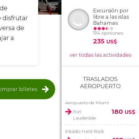
 de
Excursión por
libre a las islas
 disfrutar
Bahamas
iversa de
194 opiniones
jar a
235
US$
ver todas las actividades
TRASLADOS
AEROPUERTO
omprar billetes
Aeropuerto de Miami
180
Fort
US$
Lauderdale
Estadio Hard Rock