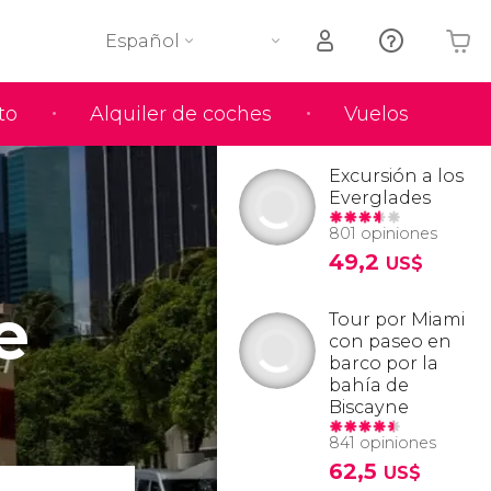
Español
to
Alquiler de coches
Vuelos
Tu carrito está vacío
Excursión a los
Everglades
801 opiniones
49,2
US$
e
Tour por Miami
con paseo en
barco por la
bahía de
Biscayne
841 opiniones
62,5
US$