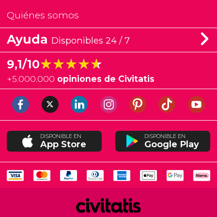
Quiénes somos
Ayuda
Disponibles 24 / 7
★★★★★
★★★★★
9,1/10
+
5.000.000
opiniones de Civitatis
DISPONIBLE EN
DISPONIBLE EN
App Store
Google Play