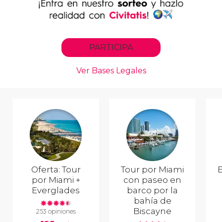
Oferta: Tour
Tour por Miami
E
por Miami +
con paseo en
Everglades
barco por la
bahía de
Biscayne
253 opiniones