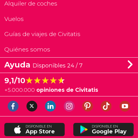
Alquiler de coches
Vuelos
Guías de viajes de Civitatis
Quiénes somos
Ayuda
Disponibles 24 / 7
★★★★★
★★★★★
9,1/10
+
5.000.000
opiniones de Civitatis
DISPONIBLE EN
DISPONIBLE EN
App Store
Google Play