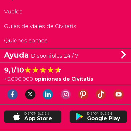
Vuelos
Guías de viajes de Civitatis
Quiénes somos
Ayuda
Disponibles 24 / 7
★★★★★
★★★★★
9,1/10
+
5.000.000
opiniones de Civitatis
DISPONIBLE EN
DISPONIBLE EN
App Store
Google Play