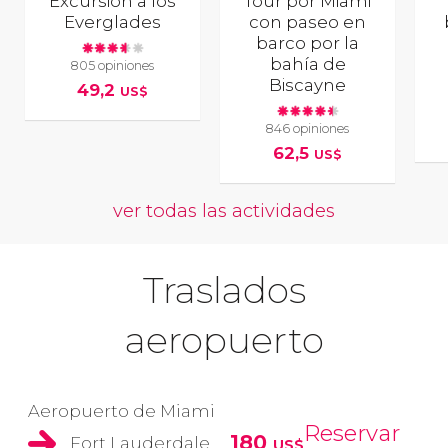
Excursión a los
Tour por Miami
Everglades
con paseo en
barco por la
bahía de
805 opiniones
Biscayne
49,2
US$
846 opiniones
62,5
US$
ver todas las actividades
Traslados
aeropuerto
Aeropuerto de Miami
Reservar
180
Fort Lauderdale
US$