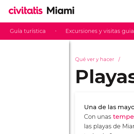
Guía turística
Excursiones y visitas gui
Qué ver y hacer
Playa
Una de las mayo
Con unas
temper
las playas de Mi