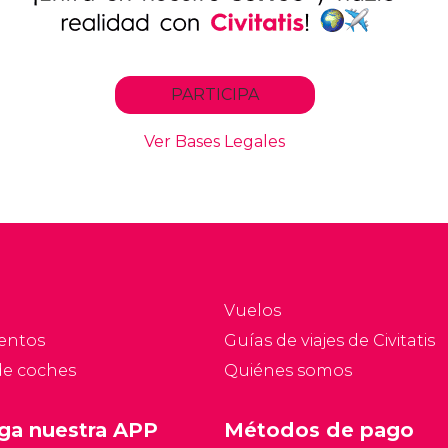
Vuelos
entos
Guías de viajes de Civitatis
de coches
Quiénes somos
ga nuestra APP
Métodos de pago