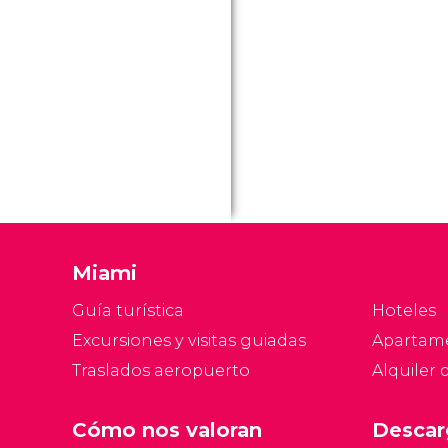
Miami
Guía turística
Hoteles
Excursiones y visitas guiadas
Apartam
Traslados aeropuerto
Alquiler 
Cómo nos valoran
Descar