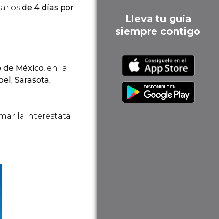
rarios
de 4 días por
Lleva tu guía
siempre contigo
o de México
, en la
bel, Sarasota,
mar la interestatal