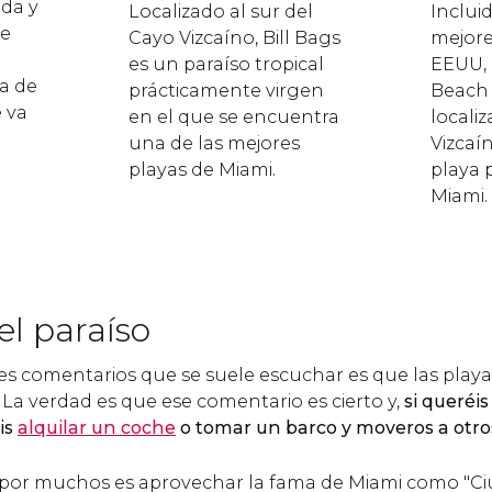
ida y
Localizado al sur del
Incluid
Se
Cayo Vizcaíno, Bill Bags
mejore
es un paraíso tropical
EEUU,
a de
prácticamente virgen
Beach 
e va
en el que se encuentra
locali
una de las mejores
Vizcaí
playas de Miami.
playa 
Miami.
el paraíso
les comentarios que se suele escuchar es que las play
 La verdad es que ese comentario es cierto y,
si queréi
is
alquilar un coche
o tomar un barco y moveros a otro
 por muchos es aprovechar la fama de Miami como "C