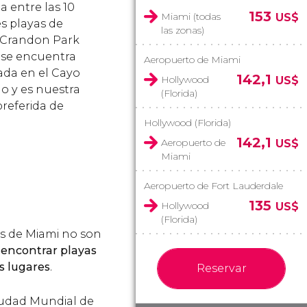
a entre las 10
153
Miami (todas
US$
s playas de
las zonas)
 Crandon Park
se encuentra
Aeropuerto de Miami
zada en el Cayo
142,1
Hollywood
US$
no y es nuestra
(Florida)
preferida de
Hollywood (Florida)
142,1
Aeropuerto de
US$
Miami
Aeropuerto de Fort Lauderdale
135
Hollywood
US$
(Florida)
as de Miami no son
s encontrar playas
s lugares
.
Reservar
iudad Mundial de