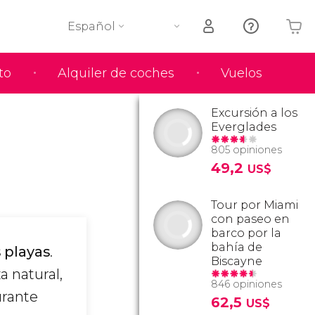
Español
to
Alquiler de coches
Vuelos
Tu carrito está vacío
Excursión a los
Everglades
805 opiniones
49,2
US$
Tour por Miami
con paseo en
barco por la
bahía de
 playas
.
Biscayne
a natural,
846 opiniones
urante
62,5
US$