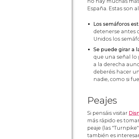
no hay muchas más 
España. Estas son a
Los semáforos es
detenerse antes 
Unidos los semáfo
Se puede girar a 
que una señal lo 
a la derecha aunq
deberéis hacer u
nadie, como si fu
Peajes
Si pensáis visitar
Dis
más rápido es tomar 
peaje (las "Turnpike
también es interesa