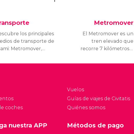
ransporte
Metromover
scubre los principales
El Metromover es un
edios de transporte de
tren elevado que
iami: Metromover,
recorre 7 kilómetros a
trorail y Metrobus
través del centro urbano
ra valorar si necesitáis
de Miami. Se trata de una
quilar un
forma gratuita de
che, nuestra opción
conocer el centro de la
ás recomendada.
ciudad sin tener que
Vuelos
hacerlo a pie y pasando
entos
Guías de viajes de Civitatis
calor.
de coches
Quiénes somos
ga nuestra APP
Métodos de pago