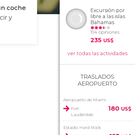
 un coche
Excursión por
libre a las islas
ir y
Bahamas
194 opiniones
235
US$
ver todas las actividades
TRASLADOS
AEROPUERTO
Aeropuerto de Miami
180
Fort
US$
Lauderdale
Estadio Hard Rock