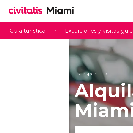
Guía turística
Excursiones y visitas gui
Transporte
Alqui
Miam