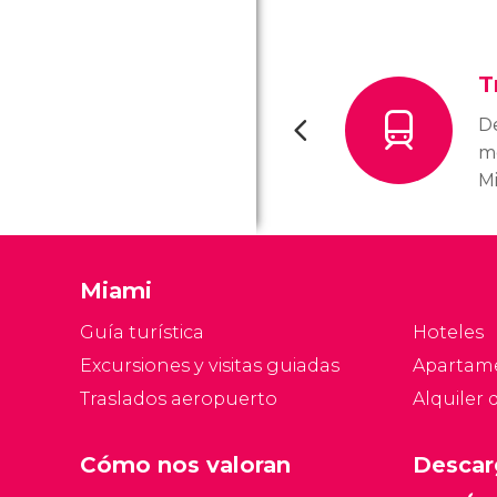
T
De
m
M
Me
pa
al
Miami
co
m
Guía turística
Hoteles
Excursiones y visitas guiadas
Apartam
Traslados aeropuerto
Alquiler 
Cómo nos valoran
Descar