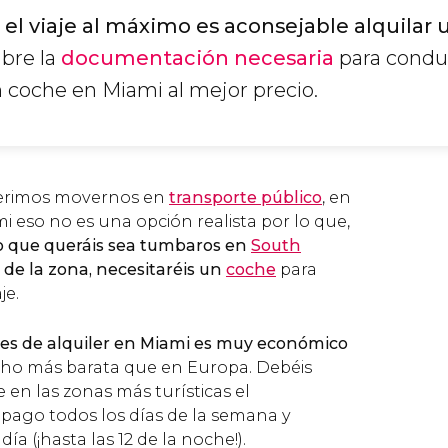
 el viaje al máximo es aconsejable alquilar
ubre la
documentación necesaria
para conduc
n coche en Miami al mejor precio.
eferimos movernos en
transporte público
, en
 eso no es una opción realista por lo que,
o que queráis sea tumbaros en
South
de la zona, necesitaréis un
coche
para
je.
es de alquiler en Miami es muy económico
cho más barata que en Europa. Debéis
en las zonas más turísticas el
pago todos los días de la semana y
día (¡hasta las 12 de la noche!).