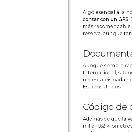
Algo esencial a la h
contar con un GPS
.
más recomendable e
reserva, aunque tamb
Documenta
Aunque siempre rec
Internacional, si te
necesitaréis nada m
Estados Unidos.
Código de c
Además de que
la v
milla=1,62 kilómetro