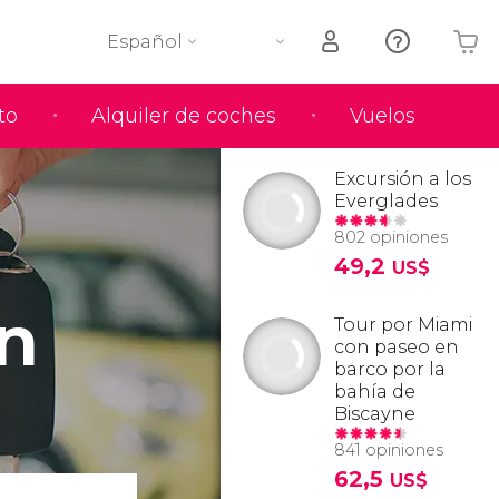
Español
to
Alquiler de coches
Vuelos
Tu carrito está vacío
Excursión a los
Everglades
802 opiniones
49,2
US$
en
Tour por Miami
con paseo en
barco por la
bahía de
Biscayne
841 opiniones
62,5
US$