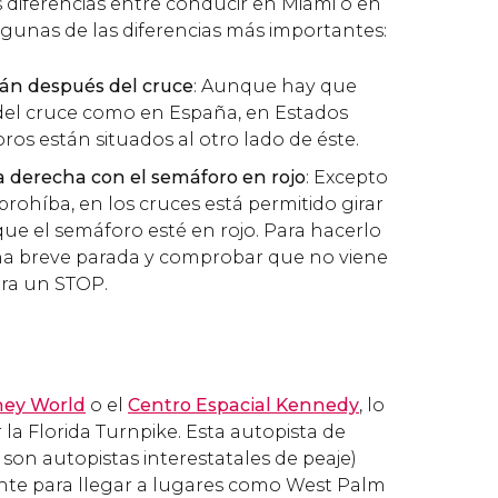
diferencias entre conducir en Miami o en
lgunas de las diferencias más importantes:
tán después del cruce
: Aunque hay que
del cruce como en España, en Estados
ros están situados al otro lado de éste.
la derecha con el semáforo en rojo
: Excepto
prohíba, en los cruces está permitido girar
ue el semáforo esté en rojo. Para hacerlo
na breve parada y comprobar que no viene
era un STOP.
ney World
o el
Centro Espacial Kennedy
, lo
la Florida Turnpike. Esta autopista de
" son autopistas interestatales de peaje)
nte para llegar a lugares como West Palm