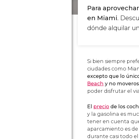
Para aprovechar
en Miami
. Desc
dónde alquilar u
Si bien siempre pr
ciudades como Miami
excepto que lo únic
Beach
y no moveros 
poder disfrutar el via
El
precio
de los coch
y la gasolina es mu
tener en cuenta que 
aparcamiento es de 
durante casi todo el 