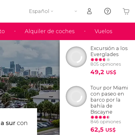
Español
to
Alquiler de coches
Vuelos
Tu carrito está vacío
Excursión a los
Everglades
805 opiniones
49,2
US$
Tour por Miami
con paseo en
barco por la
bahía de
Biscayne
846 opiniones
 a sur
con
62,5
US$