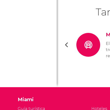
Ta
M
E
t
re
tr
de
fo
co
ci
ha
Miami
ca
Guía turística
Hoteles