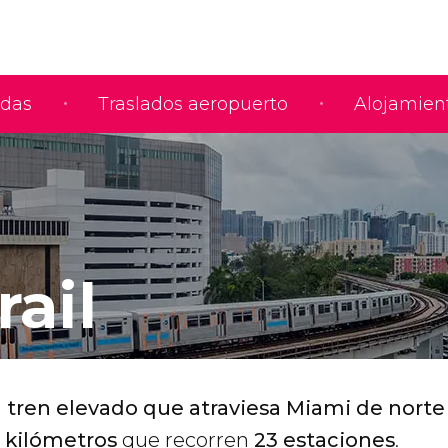
adas
Traslados aeropuerto
Alojamien
ail
n
tren elevado que atraviesa
Miami de norte
0 kilómetros
que recorren
23 estaciones
.