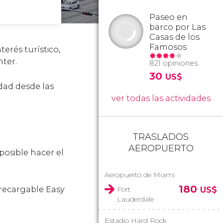
Paseo en
barco por Las
Casas de los
Famosos
erés turístico,
ter.
821 opiniones
30
US$
dad desde las
ver todas las actividades
TRASLADOS
AEROPUERTO
 posible hacer el
Aeropuerto de Miami
180
 recargable Easy
Fort
US$
Lauderdale
Estadio Hard Rock