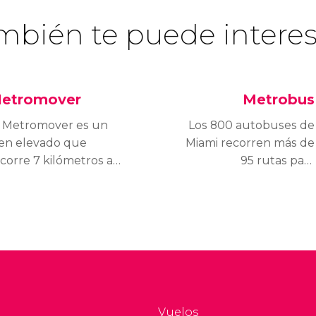
mbién te puede interes
etromover
Metrobus
l Metromover es un
Los 800 autobuses de
ren elevado que
Miami recorren más de
corre 7 kilómetros a
95 rutas para
avés del centro urbano
llegar prácticamente
 Miami. Se trata de una
hasta cualquier
rma gratuita de
rincón de la ciudad.
nocer el centro de la
udad sin tener que
cerlo a pie y pasando
lor.
Vuelos