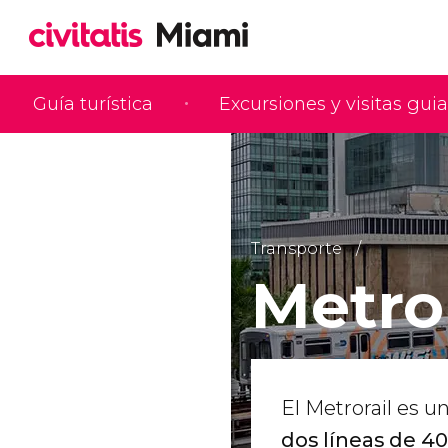
Guía turística
Excursiones y visitas gui
Transporte
Metror
El Metrorail es u
dos líneas de 4