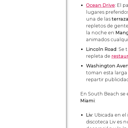
Ocean Drive
: El 
lugares preferido
una de las
terraz
repletos de gente
la noche en
Mango
animados cualqui
Lincoln Road
: Se
repleta de
restau
Washington Ave
toman esta larga 
repartir publicida
En South Beach se
Miami
:
Liv
: Ubicada en el 
discoteca Liv es n