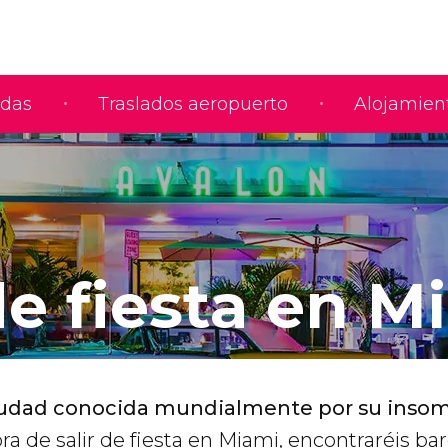
adas
Traslados aeropuerto
Alojamien
de fiesta en M
iudad conocida mundialmente por su insom
hora de salir de fiesta en Miami, encontraréis ba