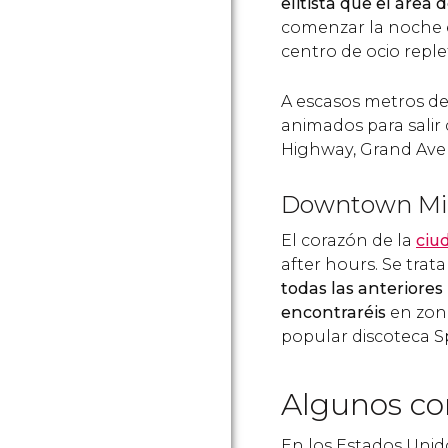
elitista que el área 
comenzar la noche 
centro de ocio repl
A escasos metros d
animados para salir 
Highway, Grand Ave
Downtown Mi
El corazón de la
ciu
after hours. Se trat
todas las anteriores p
encontraréis
en zona
popular discoteca S
Algunos co
En los Estados Uni