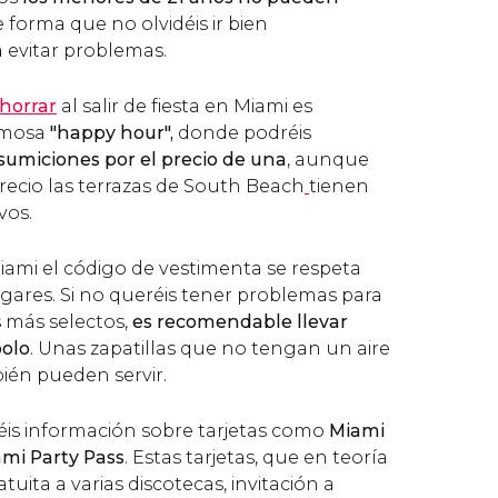
e forma que no olvidéis ir bien
evitar problemas.
horrar
al salir de fiesta en Miami es
amosa
"happy hour",
donde podréis
sumiciones por el precio de una
, aunque
recio las terrazas de South Beach
tienen
vos.
iami el código de vestimenta se respeta
gares. Si no queréis tener problemas para
s más selectos,
es recomendable llevar
polo
. Unas zapatillas que no tengan un aire
ién pueden servir.
is información sobre tarjetas como
Miami
mi Party Pass
. Estas tarjetas, que en teoría
uita a varias discotecas, invitación a