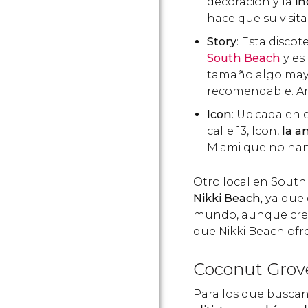
decoración y la
in
hace que su visit
Story
: Esta disco
South Beach
y es
tamaño algo mayo
recomendable. Am
Icon
: Ubicada en
calle 13, Icon,
la a
Miami que no ha
Otro local en Sout
Nikki Beach,
ya que 
mundo, aunque creem
que Nikki Beach ofr
Coconut Grov
Para los que busca