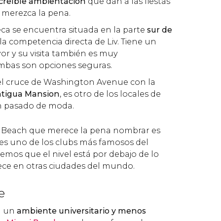
creíble ambientación
que dan a las fiestas
a merezca la pena.
teca se encuentra situada en la parte
sur de
 la competencia directa de Liv. Tiene un
r y su visita también es muy
bas son opciones seguras.
 el cruce de Washington Avenue con la
ntigua Mansion
, es otro de los locales de
n pasado de moda.
h Beach que merece la pena nombrar es
es uno de los clubs más famosos del
os que el nivel está por debajo de lo
ece en otras ciudades del mundo.
e
n un
ambiente universitario y menos