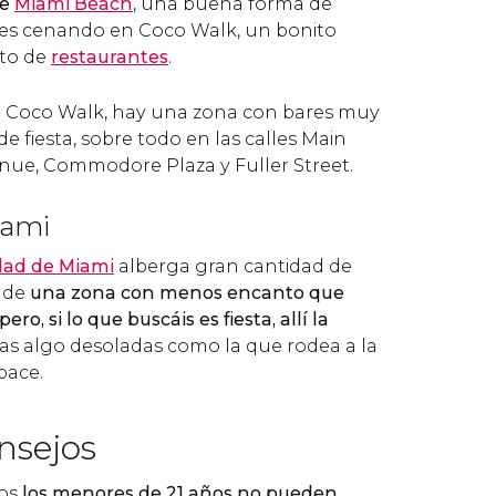
de
Miami Beach
, una buena forma de
es cenando en Coco Walk, un bonito
eto de
restaurantes
.
e Coco Walk, hay una zona con bares muy
de fiesta, sobre todo en las calles Main
nue, Commodore Plaza y Fuller Street.
ami
dad de Miami
alberga gran cantidad de
a de
una zona con menos encanto que
ero, si lo que buscáis es fiesta, allí la
s algo desoladas como la que rodea a la
pace.
nsejos
dos
los menores de 21 años no pueden