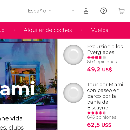
Español
to
Alquiler de coches
Vuelos
Tu carrito está vacío
Excursión a los
Everglades
803 opiniones
49,2
US$
iami
Tour por Miami
con paseo en
barco por la
bahía de
Biscayne
845 opiniones
ne vida
62,5
US$
res, clubs