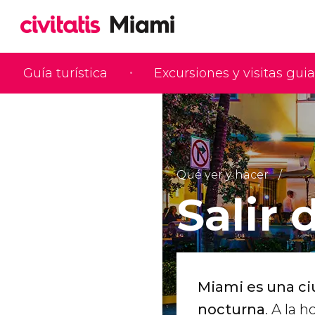
Guía turística
Excursiones y visitas gui
Qué ver y hacer
Salir 
Miami es una c
nocturna
. A la 