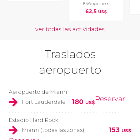
846 opiniones
62,5
US$
ver todas las actividades
Traslados
aeropuerto
Aeropuerto de Miami
Reservar
180
Fort Lauderdale
US$
Estadio Hard Rock
153
Miami (todas las zonas)
US$