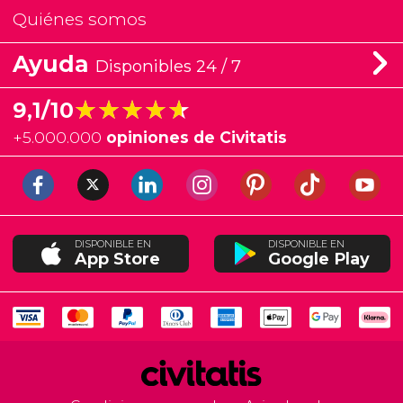
Quiénes somos
Ayuda
Disponibles 24 / 7
★★★★★
★★★★★
9,1/10
+
5.000.000
opiniones de Civitatis
DISPONIBLE EN
DISPONIBLE EN
App Store
Google Play