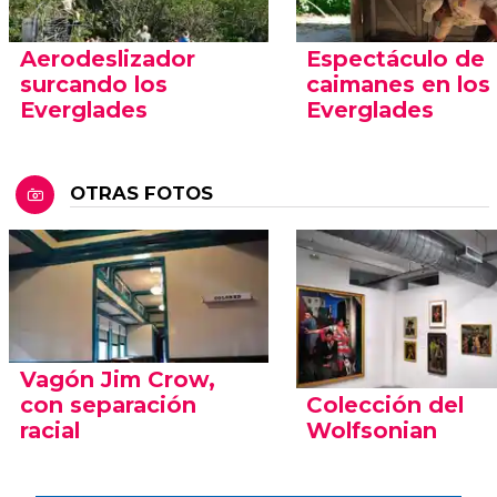
Aerodeslizador
Espectáculo de
surcando los
caimanes en los
Everglades
Everglades
OTRAS FOTOS
Vagón Jim Crow,
con separación
Colección del
racial
Wolfsonian